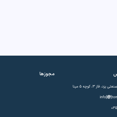
س
مجوزها
زد، فاز 3، کوچه 5 مینا
info[
]to
03