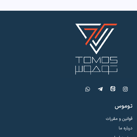
ir_eitaa
توموس
قوانین و مقررات
درباره ما